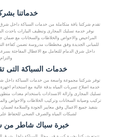
خدماتنا بشرك
تقدم شركتنا باقة متكاملة من خدمات السباكة داخل شرق ال
نوفر خدمة تسليك المجارى وتنظيف البيارات باحدث ال
المراحيض والاحواض والخلاطات والسخانات مع ضمان جو
للمبانى الجديدة وفق مخططات مدروسة تضمن كفاءة التش
داخل شرق الدمام للتعامل مع الاعطال المفاجئة بسرعة
والتزام
خدمات السباكة التى ت
توفر شركتنا مجموعة واسعة من خدمات السباكة داخل شرق ال
خدمة اصلاح تسربات المياه بدقة عالية مع استخدام اجهز
تسليك المجارى وازالة الانسدادات باستخدام معدات متطور
تركيب وصيانة السخانات وتركيب الخلاطات والاحواض والم
بتنفيذ جميع الاعمال وفق معايير الجودة والسلامة لضمان
لشبكات المياه والصرف الصحى للحفاظ على كف
خبرة سباك شاطر من شر
تتمتع شركتنا بخبرة كبيرة فى مجال السباكة داخل شرق ا