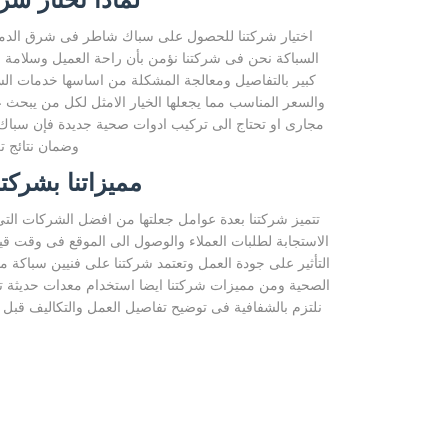
اختيار شركتنا للحصول على سباك شاطر فى شرق الدمام
السباكة نحن فى شركتنا نؤمن بأن راحة العميل وسلامة من
كبير بالتفاصيل ومعالجة المشكلة من اساسها خدمات الس
والسعر المناسب مما يجعلها الخيار الامثل لكل من يبحث ع
مجارى او تحتاج الى تركيب ادوات صحية جديدة فإن سبا
وضمان نتائج ت
مميزاتنا بشركت
تتميز شركتنا بعدة عوامل جعلتها من افضل الشركات ا
الاستجابة لطلبات العملاء والوصول الى الموقع فى وقت 
التأثير على جودة العمل وتعتمد شركتنا على فنيين سباكة م
الصحية ومن مميزات شركتنا ايضا استخدام معدات حديثة تق
نلتزم بالشفافية فى توضيح تفاصيل العمل والتكاليف قبل ا