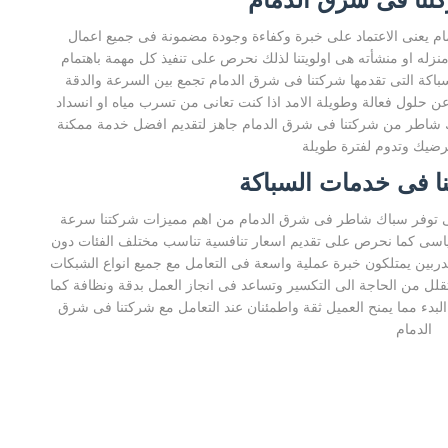
 يعنى الاعتماد على خبرة وكفاءة وجودة مضمونة فى جميع اعمال
زله او منشأته هى اولويتنا لذلك نحرص على تنفيذ كل مهمة باهتمام
باكة التى تقدمها شركتنا فى شرق الدمام تجمع بين السرعة والدقة
ن حلول فعالة وطويلة الامد اذا كنت تعانى من تسرب مياه او انسداد
ك شاطر من شركتنا فى شرق الدمام جاهز لتقديم افضل خدمة ممكنة
رضيك وتدوم لفترة طويلة
نا فى خدمات السباكة
لتى توفر سباك شاطر فى شرق الدمام من اهم مميزات شركتنا سرعة
قياسى كما نحرص على تقديم اسعار تنافسية تناسب مختلف الفئات دون
دربين يمتلكون خبرة عملية واسعة فى التعامل مع جميع انواع الشبكات
لل من الحاجة الى التكسير وتساعد فى انجاز العمل بدقة ونظافة كما
لبدء مما يمنح العميل ثقة واطمئنان عند التعامل مع شركتنا فى شرق
الدمام