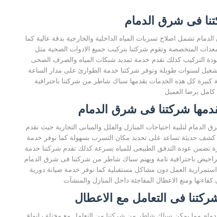
تنا فى شرق الدمام
دمام تشمل اصلاح تسربات المياه الداخلية والخارجية بدقة عالية كما
معدات المتخصصة وتقوم شركتنا بتركيب جميع الادوات الصحية مثل
دة التركيب كذلك نقدم خدمة تمديد شبكات المياه والصرف الصحى
غيل لسنوات طويلة وتوفر شركتنا خدمة الطوارئ على مدار الساعة
 كبيرة كل هذه الخدمات يقدمها سباك شاطر من شركتنا باحترافية
 كامل برضا العميل
قدمها شركتنا فى شرق الدمام
دمام لتلبية احتياجات المنازل والفلل والمبانى التجارية حيث نقدم
ة كشف حديثة تساعد على تحديد مكان التسرب بسهولة كما نوفر خدمة
ة تضمن عودة التدفق الطبيعى للمياه بسرعة كذلك تقدم شركتنا خدمة
راحيض باحترافية تامة ويهتم سباك شاطر من شركتنا فى شرق الدمام
 استمرارية العمل دون مشاكل مستقبلية كما نوفر خدمة صيانة دورية
اءتها ومنع الاعطال المفاجئة داخل المنازل والمنشآت
كتنا فى التعامل مع الاعطال
لدمام مما يمكن سباك شاطر من شركتنا من التعامل مع مختلف انواع