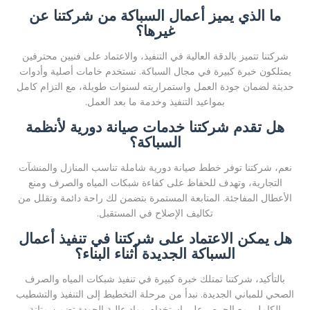
ما الذي يميز أعمال السباكة من شركتنا عن
غيرها؟
شركتنا تتميز بالدقة العالية في التنفيذ، والاعتماد على فنيين محترفين
يمتلكون خبرة كبيرة في مجال السباكة. نستخدم خامات أصلية وأدوات
حديثة لضمان جودة العمل واستمراريته لسنوات طويلة، مع التزام كامل
بمواعيد التنفيذ وخدمة ما بعد العمل.
هل تقدم شركتنا خدمات صيانة دورية لأنظمة
السباكة؟
نعم، شركتنا توفر خطط صيانة دورية شاملة تناسب المنازل والمنشآت
التجارية، وتهدف للحفاظ على كفاءة شبكات المياه والصرف ومنع
الأعطال المفاجئة. المتابعة المستمرة بتضمن لك راحة دائمة وتقلل من
تكاليف الإصلاح في المستقبل.
هل يمكن الاعتماد على شركتنا في تنفيذ أعمال
السباكة الجديدة أثناء البناء؟
بالتأكيد، شركتنا تمتلك خبرة كبيرة في تنفيذ شبكات المياه والصرف
الصحي للمباني الجديدة. نبدأ من مرحلة التخطيط إلى التنفيذ والتشطيب
الكامل، مع الحرص على استخدام مواد عالية الجودة تضمن متانة