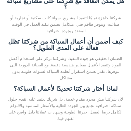
هل يمكن التعاقد مع شركتنا على مشاريع سباكة
؟
شركتنا جاهزة تمامًا لتنفيذ المشاريع سواء كانت سكنية أو تجارية أو
صناعية، وبتوفر طاقم فني متكامل يضمن تنفيذ العمل في الوقت
المحدد وبجودة احترافية.
كيف أضمن أن أعمال السباكة من شركتنا تظل
فعالة على المدى الطويل؟
الضمان الحقيقي هو جودة التنفيذ، وشركتنا تركز على استخدام أفضل
المواد وتنفيذ الأعمال بمعايير هندسية دقيقة. مع الصيانة الدورية اللي
بنوفرها، تقدر تضمن استقرار أنظمة السباكة لسنوات طويلة بدون
مشاكل.
لماذا أختار شركتنا تحديدًا لأعمال السباكة؟
لأن شركتنا مش مجرد مقدم خدمة، بل شريك يعتمد عليه. نقدم حلول
سباكة احترافية تجمع بين الجودة العالية والأسعار المناسبة والالتزام
الكامل برضا العميل. خبرتنا الطويلة وشهادات عملائنا دليل واضح على
ثقتهم فينا.