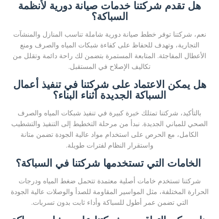
هل تقدم شركتنا خدمات صيانة دورية لأنظمة
السباكة؟
نعم، شركتنا توفر خطط صيانة دورية شاملة تناسب المنازل والمنشآت
التجارية، وتهدف للحفاظ على كفاءة شبكات المياه والصرف ومنع
الأعطال المفاجئة. المتابعة المستمرة بتضمن لك راحة دائمة وتقلل من
تكاليف الإصلاح في المستقبل.
هل يمكن الاعتماد على شركتنا في تنفيذ أعمال
السباكة الجديدة أثناء البناء؟
بالتأكيد، شركتنا تمتلك خبرة كبيرة في تنفيذ شبكات المياه والصرف
الصحي للمباني الجديدة. نبدأ من مرحلة التخطيط إلى التنفيذ والتشطيب
الكامل، مع الحرص على استخدام مواد عالية الجودة تضمن متانة
واستقرار النظام لفترات طويلة.
الخامات التي تستخدمها شركتنا في السباكة؟
شركتنا تستخدم خامات أصلية معتمدة تتحمل ضغط المياه ودرجات
الحرارة المختلفة، مثل المواسير المقاومة للصدأ والوصلات عالية الجودة
التي تضمن عمر أطول للسباكة وأداء ثابت بدون تسربات.